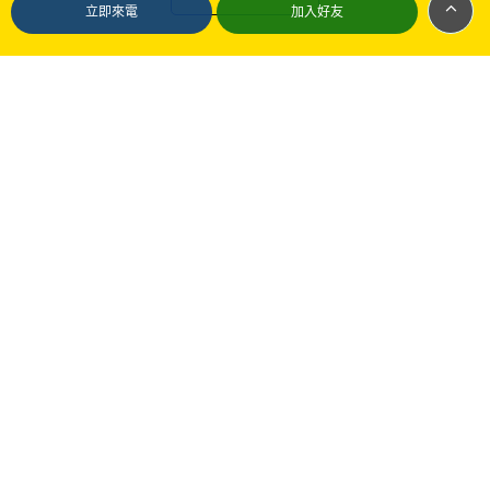
立即來電
加入好友
最新訊息
最新消息
2025-11-17
抽水肥會破壞化糞池嗎？常見疑問與正確觀念
Em
Cr
ime.
許多人擔心抽水肥會破壞化糞池結構或造成隔板損壞，但其
ates
實只要由專業人員使用合規設備操作，抽水肥並不會破壞化
糞池。本文將解析抽水肥是否會傷害化糞池、可能造成問題
的原因與如何避免損壞情況，協助你建立正確觀念並安心進
行化糞池維護。